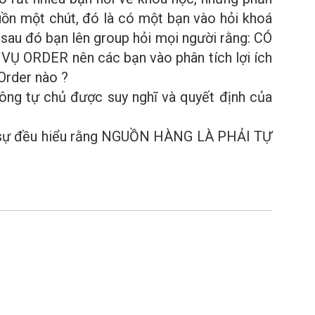
uồn một chút, đó là có một bạn vào hỏi khoá
, sau đó bạn lên group hỏi mọi người rằng: CÓ
Ụ ORDER nên các bạn vào phân tích lợi ích
 Order nào ?
ông tự chủ được suy nghĩ và quyết định của
hật sự đều hiểu rằng NGUỒN HÀNG LÀ PHẢI TỰ