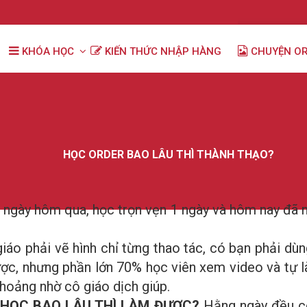
KHÓA HỌC
KIẾN THỨC NHẬP HÀNG
CHUYỆN O
HỌC ORDER BAO LÂU THÌ THÀNH THẠO?
ki ngày hôm qua, học trọn vẹn 1 ngày và hôm nay đã
giáo phải vẽ hình chỉ từng thao tác, có bạn phải d
ợc, nhưng phần lớn 70% học viên xem video và tự l
thoảng nhờ cô giáo dịch giúp.
t
HỌC BAO LÂU THÌ LÀM ĐƯỢC?
Hằng ngày đều có