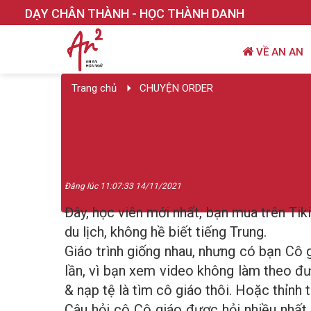
DẠY CHÂN THÀNH - HỌC THÀNH DANH
VỀ AN AN
Trang chủ
CHUYỆN ORDER
Đăng lúc 11:07:33 14/11/2021
Đây, học viên mới nhất, bạn mua trên Ti
du lịch, không hề biết tiếng Trung.
Giáo trình giống nhau, nhưng có bạn Cô 
lần, vì bạn xem video không làm theo đư
& nạp tệ là tìm cô giáo thôi. Hoặc thỉnh 
Câu hỏi cô Cô giáo được hỏi nhiều nhấ