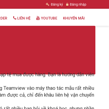
Đăng ký
Đăng nhập
RDER
LIÊN HỆ
YOUTUBE
KHUYẾN MÃI
 nạp tệ mua được hàng. Bạn là hướng dẫn viên
ùng Teamview vào máy thao tác mẫu rất nhiều
àm được cả, chỉ đến khâu liên hệ vận chuyển
 rất nhiều bạn hỏi về khoá học, nhưng phần