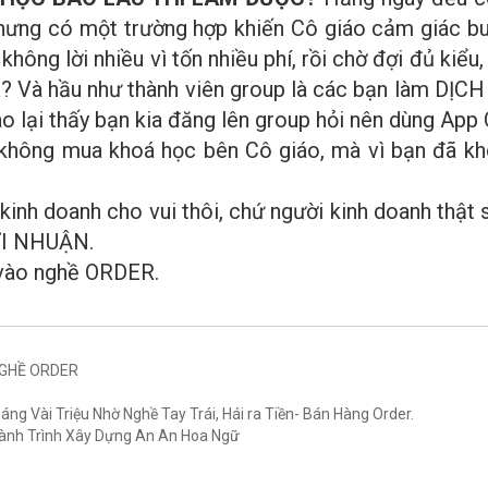
 Nhưng có một trường hợp khiến Cô giáo cảm giác b
hông lời nhiều vì tốn nhiều phí, rồi chờ đợi đủ kiểu
hầu như thành viên group là các bạn làm DỊCH V
iáo lại thấy bạn kia đăng lên group hỏi nên dùng App
 không mua khoá học bên Cô giáo, mà vì bạn đã kh
ỉ kinh doanh cho vui thôi, chứ người kinh doanh t
I NHUẬN.
n vào nghề ORDER.
NGHỀ ORDER
g Vài Triệu Nhờ Nghề Tay Trái, Hái ra Tiền- Bán Hàng Order.
ành Trình Xây Dựng An An Hoa Ngữ