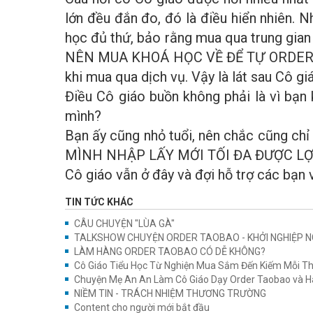
lớn đều đắn đo, đó là điều hiển nhiên.
học đủ thứ, bảo rằng mua qua trung gian k
NÊN MUA KHOÁ HỌC VỀ ĐỂ TỰ ORDER? Và 
khi mua qua dịch vụ. Vậy là lát sau Cô g
Điều Cô giáo buồn không phải là vì bạn
mình?
Bạn ấy cũng nhỏ tuổi, nên chắc cũng ch
MÌNH NHẬP LẤY MỚI TỐI ĐA ĐƯỢC LỢ
Cô giáo vẫn ở đây và đợi hỗ trợ các bạ
TIN TỨC KHÁC
CÂU CHUYỆN "LÙA GÀ"
TALKSHOW CHUYỆN ORDER TAOBAO - KHỞI NGHIỆP 
LÀM HÀNG ORDER TAOBAO CÓ DỄ KHÔNG?
Cô Giáo Tiểu Học Từ Nghiện Mua Sắm Đến Kiếm Mỗi Thán
Chuyện Mẹ An An Làm Cô Giáo Dạy Order Taobao và H
NIỀM TIN - TRÁCH NHIỆM THƯƠNG TRƯỜNG
Content cho người mới bắt đầu