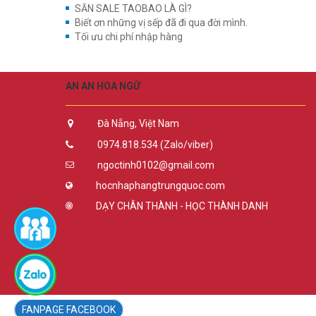
SĂN SALE TAOBAO LÀ GÌ?
Biết ơn những vị sếp đã đi qua đời mình.
Tối ưu chi phí nhập hàng
AN AN HOA NGỮ
Đà Nẵng, Việt Nam
0974.818.534 (Zalo/viber)
ngoctinh0102@gmail.com
hocnhaphangtrungquoc.com
DẠY CHÂN THÀNH - HỌC THÀNH DANH
FACEBOOK