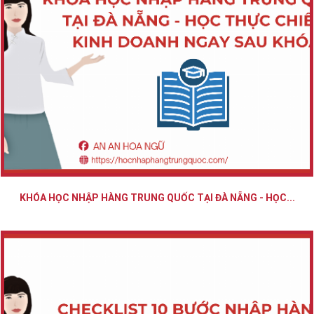
KHÓA HỌC NHẬP HÀNG TRUNG QUỐC TẠI ĐÀ NẴNG - HỌC...