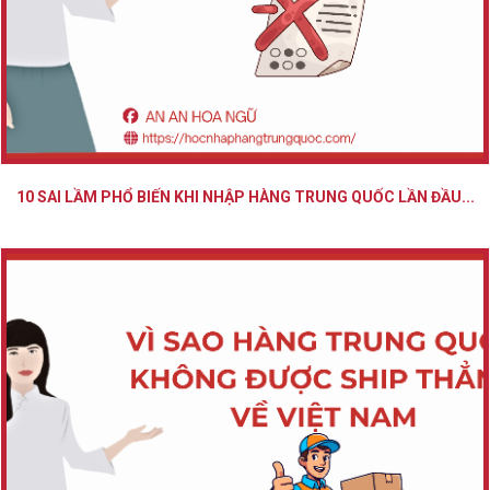
10 SAI LẦM PHỔ BIẾN KHI NHẬP HÀNG TRUNG QUỐC LẦN ĐẦU...