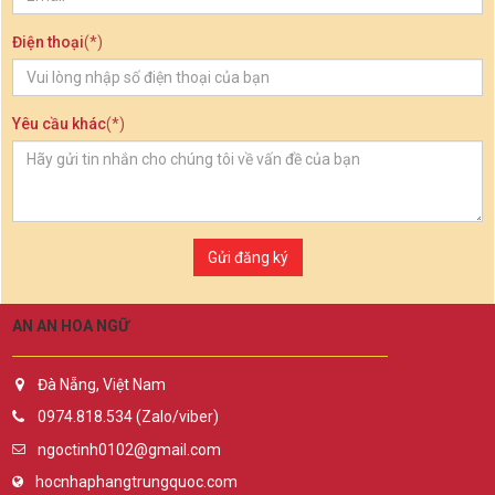
Điện thoại
(*)
Yêu cầu khác
(*)
Gửi đăng ký
AN AN HOA NGỮ
Đà Nẵng, Việt Nam
0974.818.534 (Zalo/viber)
ngoctinh0102@gmail.com
hocnhaphangtrungquoc.com