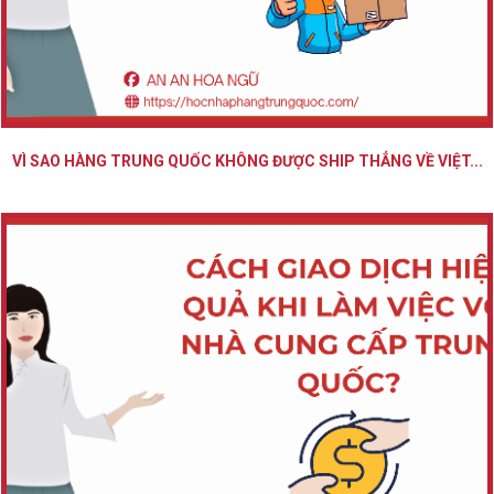
VÌ SAO HÀNG TRUNG QUỐC KHÔNG ĐƯỢC SHIP THẲNG VỀ VIỆT...