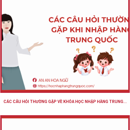
CÁC CÂU HỎI THƯỜNG GẶP VỀ KHÓA HỌC NHẬP HÀNG TRUNG...