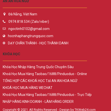
AN AN HOA NGỮ
Đà Nẵng, Việt Nam
0974.818.534 (Zalo/viber)
ngoctinh0102@gmail.com
hocnhaphangtrungquoc.com
DẠY CHÂN THÀNH - HỌC THÀNH DANH
KHÓA HỌC
Khóa Học Nhập Hàng Trung Quốc Chuyên Sâu
Khoá Học Mua Hàng Taobao/1688/Pinduoduo - Online
TỔNG HỢP CÁC KHOÁ HỌC TẠI AN AN HOA NGỮ
KHOÁ HỌC MUA HÀNG WECHAT
Khoá Học Mua Hàng Taobao/1688/Pinduoduo - Trực Tiếp
NHẬP HÀNG KINH DOANH - LÀM HÀNG ORDER
Copyright © 2021. All Rights Reserved - Design by TKWeb24.com