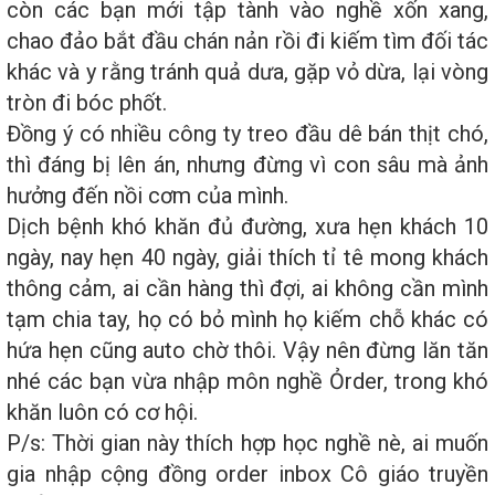
còn các bạn mới tập tành vào nghề xốn xang,
chao đảo bắt đầu chán nản rồi đi kiếm tìm đối tác
khác và y rằng tránh quả dưa, gặp vỏ dừa, lại vòng
tròn đi bóc phốt.
Đồng ý có nhiều công ty treo đầu dê bán thịt chó,
thì đáng bị lên án, nhưng đừng vì con sâu mà ảnh
hưởng đến nồi cơm của mình.
Dịch bệnh khó khăn đủ đường, xưa hẹn khách 10
ngày, nay hẹn 40 ngày, giải thích tỉ tê mong khách
thông cảm, ai cần hàng thì đợi, ai không cần mình
tạm chia tay, họ có bỏ mình họ kiếm chỗ khác có
hứa hẹn cũng auto chờ thôi. Vậy nên đừng lăn tăn
nhé các bạn vừa nhập môn nghề Ỏrder, trong khó
khăn luôn có cơ hội.
P/s: Thời gian này thích hợp học nghề nè, ai muốn
gia nhập cộng đồng order inbox Cô giáo truyền