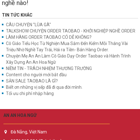
nghề nào!
TIN TỨC KHÁC
CÂU CHUYỆN "LÙA GÀ"
TALKSHOW CHUYỆN ORDER TAOBAO - KHỞI NGHIỆP NGHỀ ORDER
LÀM HÀNG ORDER TAOBAO CÓ DỄ KHÔNG?
Cô Giáo Tiểu Học Từ Nghiện Mua Sắm Đến Kiếm Mỗi Tháng Vài
Triệu Nhờ Nghề Tay Trái, Hái ra Tiền- Bán Hàng Order.
Chuyện Mẹ An An Làm Cô Giáo Dạy Order Taobao và Hành Trình
Xây Dựng An An Hoa Ngữ
NIỀM TIN - TRÁCH NHIỆM THƯƠNG TRƯỜNG
Content cho người mới bắt đầu
SĂN SALE TAOBAO LÀ GÌ?
Biết ơn những vị sếp đã đi qua đời mình.
Tối ưu chi phí nhập hàng
AN AN HOA NGỮ
Đà Nẵng, Việt Nam