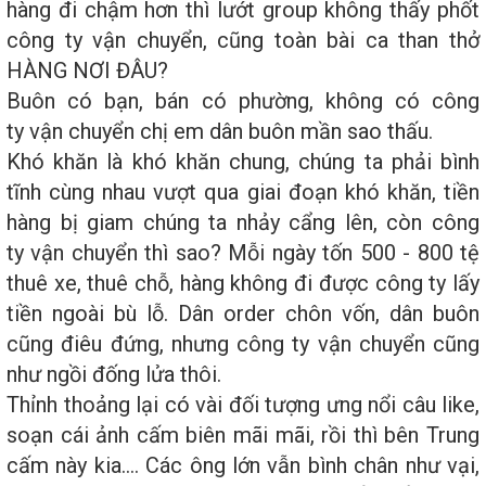
hàng đi chậm hơn thì lướt group không thấy phốt
công ty vận chuyển, cũng toàn bài ca than thở
HÀNG NƠI ĐÂU?
Buôn có bạn, bán có phường, không có công
ty vận chuyển chị em dân buôn mần sao thấu.
Khó khăn là khó khăn chung, chúng ta phải bình
tĩnh cùng nhau vượt qua giai đoạn khó khăn, tiền
hàng bị giam chúng ta nhảy cẩng lên, còn công
ty vận chuyển thì sao? Mỗi ngày tốn 500 - 800 tệ
thuê xe, thuê chỗ, hàng không đi được công ty lấy
tiền ngoài bù lỗ. Dân order chôn vốn, dân buôn
cũng điêu đứng, nhưng công ty vận chuyển cũng
như ngồi đống lửa thôi.
Thỉnh thoảng lại có vài đối tượng ưng nổi câu like,
soạn cái ảnh cấm biên mãi mãi, rồi thì bên Trung
cấm này kia.... Các ông lớn vẫn bình chân như vại,