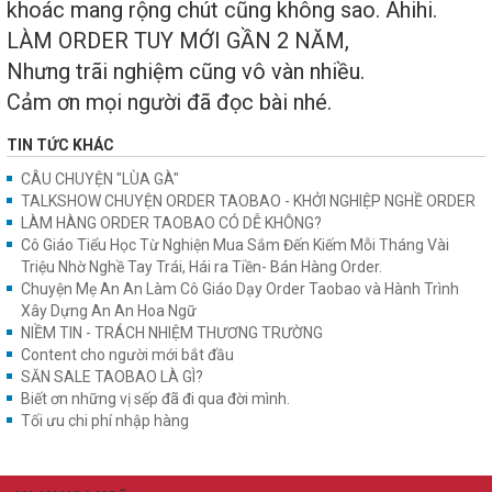
khoác mang rộng chút cũng không sao. Ahihi.
LÀM ORDER TUY MỚI GẦN 2 NĂM,
Nhưng trãi nghiệm cũng vô vàn nhiều.
Cảm ơn mọi người đã đọc bài nhé.
TIN TỨC KHÁC
CÂU CHUYỆN "LÙA GÀ"
TALKSHOW CHUYỆN ORDER TAOBAO - KHỞI NGHIỆP NGHỀ ORDER
LÀM HÀNG ORDER TAOBAO CÓ DỄ KHÔNG?
Cô Giáo Tiểu Học Từ Nghiện Mua Sắm Đến Kiếm Mỗi Tháng Vài
Triệu Nhờ Nghề Tay Trái, Hái ra Tiền- Bán Hàng Order.
Chuyện Mẹ An An Làm Cô Giáo Dạy Order Taobao và Hành Trình
Xây Dựng An An Hoa Ngữ
NIỀM TIN - TRÁCH NHIỆM THƯƠNG TRƯỜNG
Content cho người mới bắt đầu
SĂN SALE TAOBAO LÀ GÌ?
Biết ơn những vị sếp đã đi qua đời mình.
Tối ưu chi phí nhập hàng