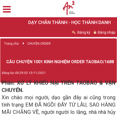
DẠY CHÂN THÀNH - HỌC THÀNH DANH
Đăng ký
Đăng nhập
Trang chủ
CHUYỆN ORDER
CÂU CHUYỆN 1001 KINH NGHIỆM ORDER TAOBAO/1688
Đăng lúc 00:29:53 13/11/2021
Phần: XỬ LÝ KHIẾU NẠI TRÊN TAOBAO & VẬN
CHUYỂN.
Xin chào mọi người, dạo gần đây ai cũng trong
tình trạng EM ĐÃ NGỒI ĐÂY TỪ LÂU, SAO HÀNG
MÃI CHẲNG VỀ, người người lo lắng, nhà nhà hủy