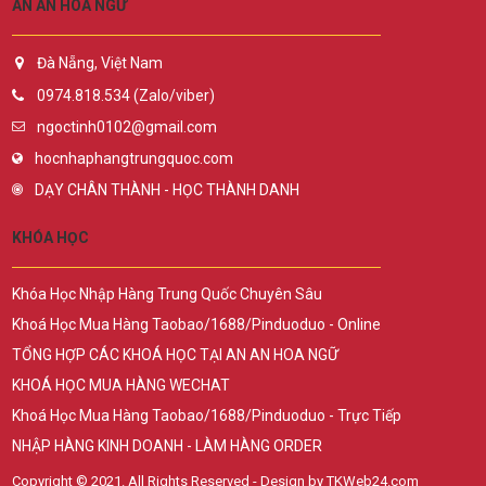
AN AN HOA NGỮ
Đà Nẵng, Việt Nam
0974.818.534 (Zalo/viber)
ngoctinh0102@gmail.com
hocnhaphangtrungquoc.com
DẠY CHÂN THÀNH - HỌC THÀNH DANH
KHÓA HỌC
Khóa Học Nhập Hàng Trung Quốc Chuyên Sâu
Khoá Học Mua Hàng Taobao/1688/Pinduoduo - Online
TỔNG HỢP CÁC KHOÁ HỌC TẠI AN AN HOA NGỮ
KHOÁ HỌC MUA HÀNG WECHAT
Khoá Học Mua Hàng Taobao/1688/Pinduoduo - Trực Tiếp
NHẬP HÀNG KINH DOANH - LÀM HÀNG ORDER
Copyright © 2021. All Rights Reserved - Design by TKWeb24.com