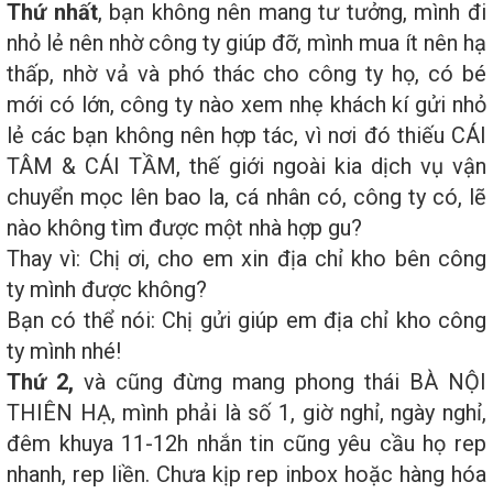
Thứ nhất
, bạn không nên mang tư tưởng, mình đi
nhỏ lẻ nên nhờ công ty giúp đỡ, mình mua ít nên hạ
thấp, nhờ vả và phó thác cho công ty họ, có bé
mới có lớn, công ty nào xem nhẹ khách kí gửi nhỏ
lẻ các bạn không nên hợp tác, vì nơi đó thiếu CÁI
TÂM & CÁI TẦM, thế giới ngoài kia dịch vụ vận
chuyển mọc lên bao la, cá nhân có, công ty có, lẽ
nào không tìm được một nhà hợp gu?
Thay vì: Chị ơi, cho em xin địa chỉ kho bên công
ty mình được không?
Bạn có thể nói: Chị gửi giúp em địa chỉ kho công
ty mình nhé!
Thứ 2,
và cũng đừng mang phong thái BÀ NỘI
THIÊN HẠ, mình phải là số 1, giờ nghỉ, ngày nghỉ,
đêm khuya 11-12h nhắn tin cũng yêu cầu họ rep
nhanh, rep liền. Chưa kịp rep inbox hoặc hàng hóa