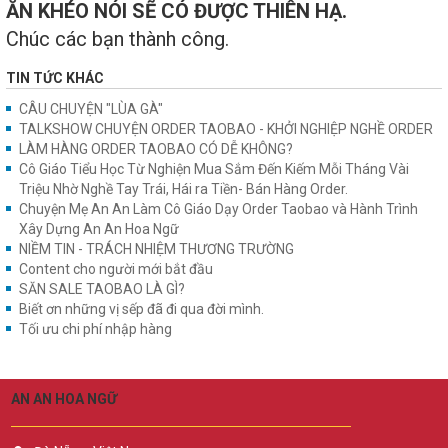
ĂN KHÉO NÓI SẼ CÓ ĐƯỢC THIÊN HẠ.
Chúc các bạn thành công.
TIN TỨC KHÁC
CÂU CHUYỆN "LÙA GÀ"
TALKSHOW CHUYỆN ORDER TAOBAO - KHỞI NGHIỆP NGHỀ ORDER
LÀM HÀNG ORDER TAOBAO CÓ DỄ KHÔNG?
Cô Giáo Tiểu Học Từ Nghiện Mua Sắm Đến Kiếm Mỗi Tháng Vài
Triệu Nhờ Nghề Tay Trái, Hái ra Tiền- Bán Hàng Order.
Chuyện Mẹ An An Làm Cô Giáo Dạy Order Taobao và Hành Trình
Xây Dựng An An Hoa Ngữ
NIỀM TIN - TRÁCH NHIỆM THƯƠNG TRƯỜNG
Content cho người mới bắt đầu
SĂN SALE TAOBAO LÀ GÌ?
Biết ơn những vị sếp đã đi qua đời mình.
Tối ưu chi phí nhập hàng
AN AN HOA NGỮ