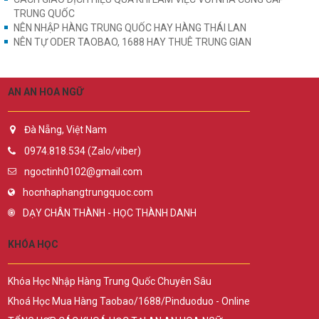
TRUNG QUỐC
NÊN NHẬP HÀNG TRUNG QUỐC HAY HÀNG THÁI LAN
NÊN TỰ ODER TAOBAO, 1688 HAY THUÊ TRUNG GIAN
AN AN HOA NGỮ
Đà Nẵng, Việt Nam
0974.818.534 (Zalo/viber)
ngoctinh0102@gmail.com
hocnhaphangtrungquoc.com
DẠY CHÂN THÀNH - HỌC THÀNH DANH
KHÓA HỌC
Khóa Học Nhập Hàng Trung Quốc Chuyên Sâu
Khoá Học Mua Hàng Taobao/1688/Pinduoduo - Online