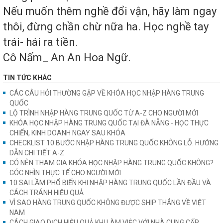
Nếu muốn thêm nghề đổi vận, hãy làm ngay
thôi, đừng chần chừ nữa ha. Học nghề tay
trái- hái ra tiền.
Cô Nấm_ An An Hoa Ngữ.
TIN TỨC KHÁC
CÁC CÂU HỎI THƯỜNG GẶP VỀ KHÓA HỌC NHẬP HÀNG TRUNG
QUỐC
LỘ TRÌNH NHẬP HÀNG TRUNG QUỐC TỪ A-Z CHO NGƯỜI MỚI
KHÓA HỌC NHẬP HÀNG TRUNG QUỐC TẠI ĐÀ NẴNG - HỌC THỰC
CHIẾN, KINH DOANH NGAY SAU KHÓA
CHECKLIST 10 BƯỚC NHẬP HÀNG TRUNG QUỐC KHÔNG LỖ. HƯỚNG
DẪN CHI TIẾT A-Z
CÓ NÊN THAM GIA KHÓA HỌC NHẬP HÀNG TRUNG QUỐC KHÔNG?
GÓC NHÌN THỰC TẾ CHO NGƯỜI MỚI
10 SAI LẦM PHỔ BIẾN KHI NHẬP HÀNG TRUNG QUỐC LẦN ĐẦU VÀ
CÁCH TRÁNH HIỆU QUẢ
VÌ SAO HÀNG TRUNG QUỐC KHÔNG ĐƯỢC SHIP THẲNG VỀ VIỆT
NAM
CÁCH GIAO DỊCH HIỆU QUẢ KHI LÀM VIỆC VỚI NHÀ CUNG CẤP