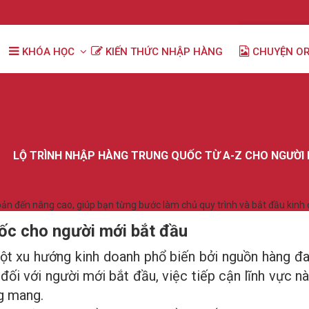
KHÓA HỌC
KIẾN THỨC NHẬP HÀNG
CHUYỆN O
LỘ TRÌNH NHẬP HÀNG TRUNG QUỐC TỪ A-Z CHO NGƯỜI 
ản đến nâng cao, giúp bạn từng bước làm chủ quy trình và bắt đầu kinh 
ốc cho người mới bắt đầu
t xu hướng kinh doanh phổ biến bởi nguồn hàng đa 
, đối với người mới bắt đầu, việc tiếp cận lĩnh vực 
ng mang.