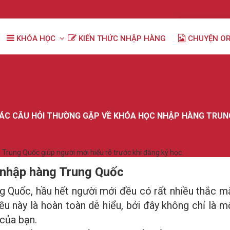
KHÓA HỌC
KIẾN THỨC NHẬP HÀNG
CHUYỆN O
ÁC CÂU HỎI THƯỜNG GẶP VỀ KHÓA HỌC NHẬP HÀNG TRU
Trung Quốc giúp người mới hiểu rõ trước khi đăng ký học.
 nhập hàng Trung Quốc
g Quốc, hầu hết người mới đều có rất nhiều thắc mắ
ều này là hoàn toàn dễ hiểu, bởi đây không chỉ là 
của bạn.