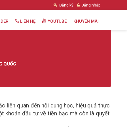
Đăng ký
Đăng nhập
RDER
LIÊN HỆ
YOUTUBE
KHUYẾN MÃI
NG QUỐC
c liên quan đến nội dung học, hiệu quả thực
một khoản đầu tư về tiền bạc mà còn là quyết