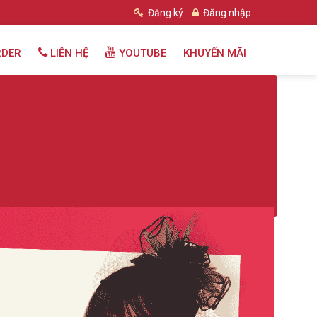
Đăng ký
Đăng nhập
RDER
LIÊN HỆ
YOUTUBE
KHUYẾN MÃI