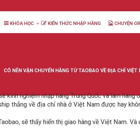
KHÓA HỌC
KIẾN THỨC NHẬP HÀNG
CHUYỆN O
CÓ NÊN VẬN CHUYỂN HÀNG TỪ TAOBAO VỀ ĐỊA CHỈ VIỆT
ia sẻ kinh nghiệm nhập hàng Trung Quốc và làm hàng 
hip thẳng về địa chỉ nhà ở Việt Nam được hay không
 Taobao, sẽ thấy hiển thị giao hàng về Việt Nam. Và