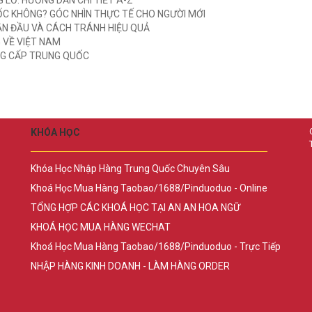
LỖ. HƯỚNG DẪN CHI TIẾT A-Z
C KHÔNG? GÓC NHÌN THỰC TẾ CHO NGƯỜI MỚI
ẦN ĐẦU VÀ CÁCH TRÁNH HIỆU QUẢ
 VỀ VIỆT NAM
UNG CẤP TRUNG QUỐC
KHÓA HỌC
Khóa Học Nhập Hàng Trung Quốc Chuyên Sâu
Khoá Học Mua Hàng Taobao/1688/Pinduoduo - Online
TỔNG HỢP CÁC KHOÁ HỌC TẠI AN AN HOA NGỮ
KHOÁ HỌC MUA HÀNG WECHAT
Khoá Học Mua Hàng Taobao/1688/Pinduoduo - Trực Tiếp
NHẬP HÀNG KINH DOANH - LÀM HÀNG ORDER