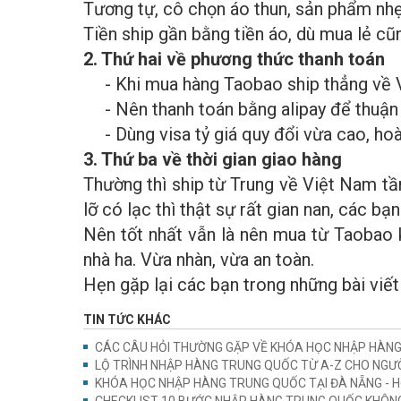
Tương tự, cô chọn áo thun, sản phẩm nhẹ 
Tiền ship gần bằng tiền áo, dù mua lẻ c
2. Thứ hai về phương thức thanh toán
- Khi mua hàng Taobao ship thẳng về V
- Nên thanh toán bằng alipay để thuận 
- Dùng visa tỷ giá quy đổi vừa cao, ho
3. Thứ ba về thời gian giao hàng
Thường thì ship từ Trung về Việt Nam tầm
lỡ có lạc thì thật sự rất gian nan, các b
Nên tốt nhất vẫn là nên mua từ Taobao 
nhà ha. Vừa nhàn, vừa an toàn.
Hẹn gặp lại các bạn trong những bài viết 
TIN TỨC KHÁC
CÁC CÂU HỎI THƯỜNG GẶP VỀ KHÓA HỌC NHẬP HÀN
LỘ TRÌNH NHẬP HÀNG TRUNG QUỐC TỪ A-Z CHO NGƯỜ
KHÓA HỌC NHẬP HÀNG TRUNG QUỐC TẠI ĐÀ NẴNG - H