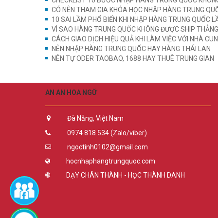
CHECKLIST 10 BƯỚC NHẬP HÀNG TRUNG QUỐC KHÔNG 
CÓ NÊN THAM GIA KHÓA HỌC NHẬP HÀNG TRUNG QUỐ
10 SAI LẦM PHỔ BIẾN KHI NHẬP HÀNG TRUNG QUỐC L
VÌ SAO HÀNG TRUNG QUỐC KHÔNG ĐƯỢC SHIP THẲNG
CÁCH GIAO DỊCH HIỆU QUẢ KHI LÀM VIỆC VỚI NHÀ C
NÊN NHẬP HÀNG TRUNG QUỐC HAY HÀNG THÁI LAN
NÊN TỰ ODER TAOBAO, 1688 HAY THUÊ TRUNG GIAN
AN AN HOA NGỮ
Đà Nẵng, Việt Nam
0974.818.534 (Zalo/viber)
ngoctinh0102@gmail.com
hocnhaphangtrungquoc.com
DẠY CHÂN THÀNH - HỌC THÀNH DANH