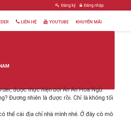
Đăng ký
Đăng nhập
RDER
LIÊN HỆ
YOUTUBE
KHUYẾN MÃI
 NAM
order, được thực hiện bởi An An Hoa Ngữ.
? Đương nhiên là được rồi. Chỉ là không tối
 có thể cài địa chỉ nhà mình nhé. Ở đây cô mô