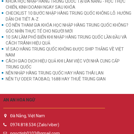
KHÓA HỌC NHẬP HÀNG TRUNG QUỐC TẠI ĐÀ NẴNG - HỌC THỰC
CHIẾN, KINH DOANH NGAY SAU KHÓA
CHECKLIST 10 BƯỚC NHẬP HÀNG TRUNG QUỐC KHÔNG LỖ. HƯỚNG
DẪN CHI TIẾT A-Z
CÓ NÊN THAM GIA KHÓA HỌC NHẬP HÀNG TRUNG QUỐC KHÔNG?
GÓC NHÌN THỰC TẾ CHO NGƯỜI MỚI
10 SAI LẦM PHỔ BIẾN KHI NHẬP HÀNG TRUNG QUỐC LẦN ĐẦU VÀ
CÁCH TRÁNH HIỆU QUẢ
VÌ SAO HÀNG TRUNG QUỐC KHÔNG ĐƯỢC SHIP THẲNG VỀ VIỆT
NAM
CÁCH GIAO DỊCH HIỆU QUẢ KHI LÀM VIỆC VỚI NHÀ CUNG CẤP
TRUNG QUỐC
NÊN NHẬP HÀNG TRUNG QUỐC HAY HÀNG THÁI LAN
NÊN TỰ ODER TAOBAO, 1688 HAY THUÊ TRUNG GIAN
AN AN HOA NGỮ
Đà Nẵng, Việt Nam
0974.818.534 (Zalo/viber)
ngoctinh0102@gmail.com