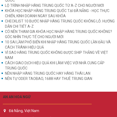
QUỐC
LỘ TRÌNH NHẬP HÀNG TRUNG QUỐC TỪ A-Z CHO NGƯỜI MỚI
KHÓA HỌC NHẬP HÀNG TRUNG QUỐC TẠI ĐÀ NẴNG - HỌC THỰC
CHIẾN, KINH DOANH NGAY SAU KHÓA
CHECKLIST 10 BƯỚC NHẬP HÀNG TRUNG QUỐC KHÔNG LỖ. HƯỚNG
DẪN CHI TIẾT A-Z
CÓ NÊN THAM GIA KHÓA HỌC NHẬP HÀNG TRUNG QUỐC KHÔNG?
GÓC NHÌN THỰC TẾ CHO NGƯỜI MỚI
10 SAI LẦM PHỔ BIẾN KHI NHẬP HÀNG TRUNG QUỐC LẦN ĐẦU VÀ
CÁCH TRÁNH HIỆU QUẢ
VÌ SAO HÀNG TRUNG QUỐC KHÔNG ĐƯỢC SHIP THẲNG VỀ VIỆT
NAM
CÁCH GIAO DỊCH HIỆU QUẢ KHI LÀM VIỆC VỚI NHÀ CUNG CẤP
TRUNG QUỐC
NÊN NHẬP HÀNG TRUNG QUỐC HAY HÀNG THÁI LAN
NÊN TỰ ODER TAOBAO, 1688 HAY THUÊ TRUNG GIAN
AN AN HOA NGỮ
Đà Nẵng, Việt Nam