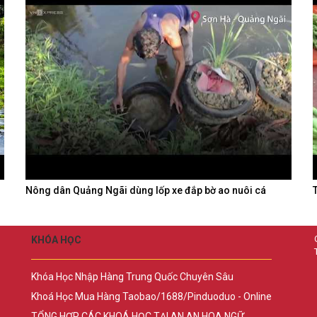
Nông dân Quảng Ngãi dùng lốp xe đắp bờ ao nuôi cá
KHÓA HỌC
Khóa Học Nhập Hàng Trung Quốc Chuyên Sâu
Khoá Học Mua Hàng Taobao/1688/Pinduoduo - Online
TỔNG HỢP CÁC KHOÁ HỌC TẠI AN AN HOA NGỮ