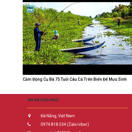
Cảm Động Cụ Bà 75 Tuổi Câu Cá Trên Biển Để Mưu Sinh
AN AN HOA NGỮ
Đà Nẵng, Việt Nam
0974.818.534 (Zalo/viber)