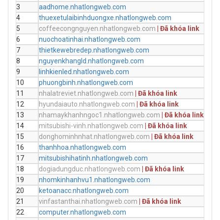
3
aadhome.nhatlongweb.com
aad
4
thuexetulaibinhduongxe.nhatlongweb.com
thue
5
coffeecongnguyen.nhatlongweb.com
| Đã khóa link
cof
6
nuochoatinhai.nhatlongweb.com
nuoc
7
thietkewebredep.nhatlongweb.com
thie
8
nguyenkhangld.nhatlongweb.com
ngu
9
linhkienled.nhatlongweb.com
linh
10
phuongbinh.nhatlongweb.com
can
11
nhalatreviet.nhatlongweb.com
| Đã khóa link
nhal
12
hyundaiauto.nhatlongweb.com
| Đã khóa link
13
nhamaykhanhngoc1.nhatlongweb.com
| Đã khóa link
nha
14
mitsubishi-vinh.nhatlongweb.com
| Đã khóa link
mits
15
donghominhnhat.nhatlongweb.com
| Đã khóa link
don
16
thanhhoa.nhatlongweb.com
oto3
17
mitsubishihatinh.nhatlongweb.com
Mits
18
dogiadungduc.nhatlongweb.com
| Đã khóa link
tlco
19
nhomkinhanhvu1.nhatlongweb.com
nho
20
ketoanacc.nhatlongweb.com
21
vinfastanthai.nhatlongweb.com
| Đã khóa link
vinf
22
computer.nhatlongweb.com
xua