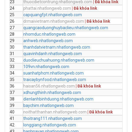
23
thuocdietcontrung.nhatlongweb.com
| Đã khóa link
24
phattai.nhatlongweb.com
| Đã khóa link
tim
25
capquangfpt.nhatlongweb.com
don
26
drmaivietnam.nhatlongweb.com
| Đã khóa link
drm
27
quangcaoduonghuybaclieu.nhatlongweb.com
qua
28
nhomduc.nhatlongweb.com
nho
29
anhweb.nhatlongweb.com
anh
30
thanhdatvietnam.nhatlongweb.com
than
31
quavinhdanh.nhatlongweb.com
qua
32
duoclieuchuahuong.nhatlongweb.com
duo
33
109vn.nhatlongweb.com
moc
34
suanhatphcm.nhatlongweb.com
sua
35
traicaybynfood.nhatlongweb.com
byn
36
haisan56.nhatlongweb.com
| Đã khóa link
vua
37
xdhungthinh.nhatlongweb.com
sua
38
dienlanhbinhduong.nhatlongweb.com
die
39
baychim.nhatlongweb.com
luo
40
noithatthanhan.nhatlongweb.com
| Đã khóa link
noit
41
thoitrang111.nhatlongweb.com
42
longgiang.nhatlongweb.com
thie
43
hanhnavan.nhatlongweb.com
nava