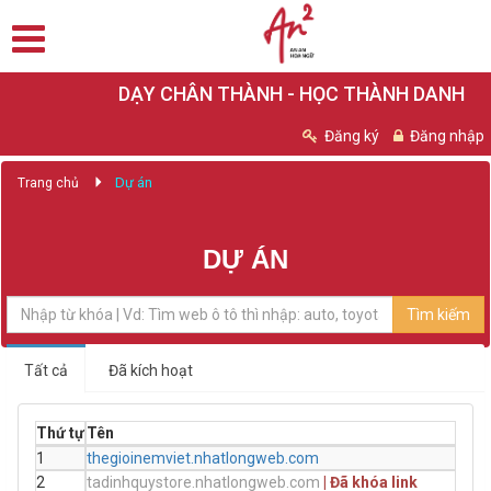
DẠY CHÂN THÀNH - HỌC THÀNH DANH
Đăng ký
Đăng nhập
Dự án
Trang chủ
DỰ ÁN
Tìm kiếm
Tất cả
Đã kích hoạt
Thứ tự
Tên
Tên 
1
thegioinemviet.nhatlongweb.com
noit
2
tadinhquystore.nhatlongweb.com
| Đã khóa link
tadi