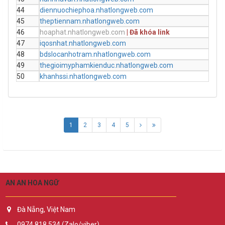
44
diennuochiephoa.nhatlongweb.com
die
45
theptiennam.nhatlongweb.com
satt
46
hoaphat.nhatlongweb.com
| Đã khóa link
giu
47
iqosnhat.nhatlongweb.com
iqos
48
bdslocanhotram.nhatlongweb.com
49
thegioimyphamkienduc.nhatlongweb.com
theg
50
khanhssi.nhatlongweb.com
tuva
1
2
3
4
5
AN AN HOA NGỮ
Đà Nẵng, Việt Nam
0974.818.534 (Zalo/viber)