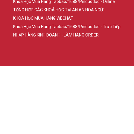
Khoá Học Mua Hàng Taobao/1688/Pinduoduo - Online
TỔNG HỢP CÁC KHOÁ HỌC TẠI AN AN HOA NGỮ
KHOÁ HỌC MUA HÀNG WECHAT
Khoá Học Mua Hàng Taobao/1688/Pinduoduo - Trực Tiếp
NHẬP HÀNG KINH DOANH - LÀM HÀNG ORDER